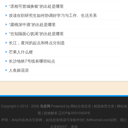
“丞相可曾城换银”的出处是哪里
攻读在职研究生如何协调好学习与工作、生活关系
“露桃深中酒”的出处是哪里
“岂知隔面心犹渴”的出处是哪里
长江，黄河的起点和终点分别是
芒果人什么梗
长沙地铁7号线有哪些站点
人鱼姬花语
Copyright © 2012 - 2026
鸟音网
Powered by
网站分类目录
|
精选推荐文章
|
网站地
图
|
疑难解答
辽ICP备05010454号
声明：本站内容来自互联网，如信息有错误可发邮件到f_fb#foxmail.com说明，我们
会及时纠正，谢谢