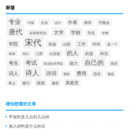
标签
专业
作者
南宋
可能会
企业
中国
会计
唐代
大学
学校
学生
在职研究生
学费
宋代
学院
工作
宣城
山阴
时间
是一个
的人
的是
科目
本科
江西
白居易
李白
自己的
考试
考生
能力
英语
职业技术学院
诗人
诗词
词人
费用
适合
课程
都是
黄庭坚
陆游
银行
释义
雅思
猜你想看的文章
甲寅时是几点到几点钟
购入材料是什么科目