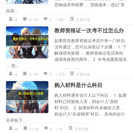
货物成本和税费 ： 货物成本：借记“库
存商...
jk
01-05
0
287
文章列表
教师资格证一次考不过怎么办
如果您在教师资格证考试中有一门科目
没有通过，您可以采取以下步骤： 1. 了
解成绩有效期 ： 教师资格证笔试单科
成绩有效期为两年。 2. 补考或重新报名
： 您...
js
01-05
0
518
文章列表
购入材料是什么科目
购入材料通常会计入以下科目： 1. 如果
材料已经验收入库，则会计入“原材
料”科目。 2. 如果材料尚未验收入库，
则会计入“在途物资”科目。 具体的会计
分录如下...
gr
01-04
0
41
文章列表