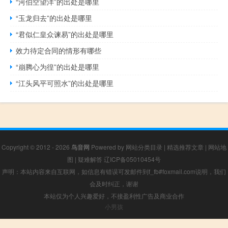
“河伯空望洋”的出处是哪里
“玉龙归去”的出处是哪里
“君似仁皇众谏易”的出处是哪里
效力待定合同的情形有哪些
“崩腾心为徨”的出处是哪里
“江头风平可照水”的出处是哪里
Copyright © 2012 - 2026
鸟音网
Powered by
网站分类目录
|
精选推荐文章
|
网站地
图
|
疑难解答
辽ICP备05010454号
声明：本站内容来自互联网，如信息有错误可发邮件到f_fb#foxmail.com说明，我们
会及时纠正，谢谢
本站仅为个人兴趣爱好，不接盈利性广告及商业合作
小男孩