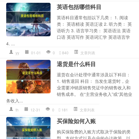
英语包括哪些科目
英语科目通常包括以下几类： 1. 阅读
类： 英语精读 英语泛读 2. 听力类： 英
语听力 3. 语言学习类： 英语语法 英语
口语 英语写作 英语词汇学 英语语言学
4. ...
yy
01-01
0
840
文章列表
退货是什么科目
退货在会计处理中通常涉及以下科目：
1. 销售退回 科目： 当发生退货时，企
业需要冲销原销售凭证中的销售收入和
销售成本。 在“主营业务收入”或“其他业
务收入...
th
12-31
0
181
文章列表
买保险如何入账
购买保险费的入账方式取决于保险的类
型、支付方式以及企业的会计政策。以