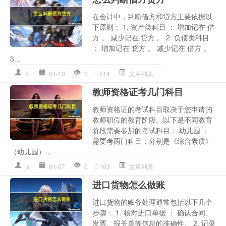
在会计中，判断借方和贷方主要依据以
下原则： 1. 资产类科目 ： 增加记在 借
方 。 减少记在 贷方 。 2. 负债类科目
： 增加记在 贷方 。 减少记在 借方 。
3...
zl
01-10
0
514
文章列表
教师资格证考几门科目
教师资格证的考试科目取决于您申请的
教师职位的教育阶段。以下是不同教育
阶段需要参加的考试科目： 幼儿园 ：
需要考两门科目，分别是《综合素质》
（幼儿园）...
js
01-07
0
103
文章列表
进口货物怎么做账
进口货物的账务处理通常包括以下几个
步骤： 1. 核对进口单据 ： 确认合同、
发票、报关单等信息的准确性。 2. 记录