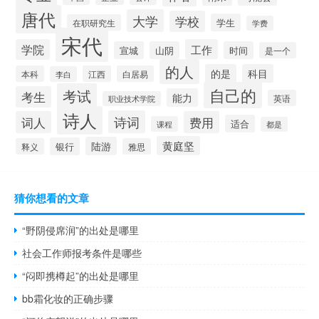
唐代
大学
学校
学生
在职研究生
学费
宋代
学院
工作
宣城
山阴
时间
是一个
的人
的是
科目
本科
江西
白居易
李白
自己的
考试
考生
能力
英语
职业技术学院
诗人
诗词
词人
费用
适合
课程
都是
黄庭坚
陆游
银行
释义
雅思
猜你想看的文章
“野阴侵席润”的出处是哪里
社会工作师报考条件是哪些
“闷即携樽起”的出处是哪里
bb霜化妆的正确步骤