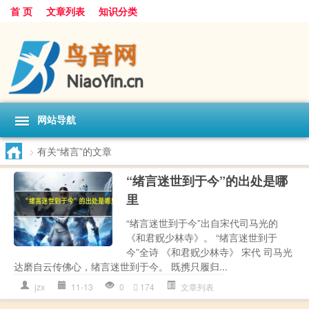
首 页
文章列表
知识分类
网站导航
>
有关“绪言”的文章
“绪言迷世到于今”的出处是哪
里
“绪言迷世到于今”出自宋代司马光的
《和君贶少林寺》。 “绪言迷世到于
今”全诗 《和君贶少林寺》 宋代 司马光
达磨自云传佛心，绪言迷世到于今。 既携只履归...
jzx
11-13
0
174
文章列表