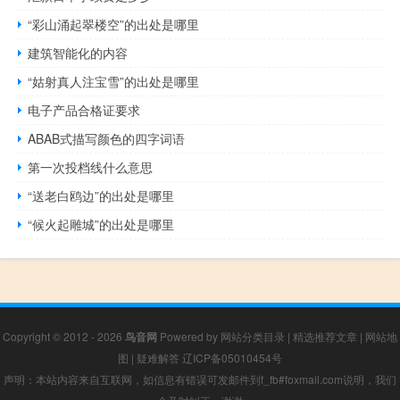
“彩山涌起翠楼空”的出处是哪里
建筑智能化的内容
“姑射真人注宝雪”的出处是哪里
电子产品合格证要求
ABAB式描写颜色的四字词语
第一次投档线什么意思
“送老白鸥边”的出处是哪里
“候火起雕城”的出处是哪里
Copyright © 2012 - 2026
鸟音网
Powered by
网站分类目录
|
精选推荐文章
|
网站地
图
|
疑难解答
辽ICP备05010454号
声明：本站内容来自互联网，如信息有错误可发邮件到f_fb#foxmail.com说明，我们