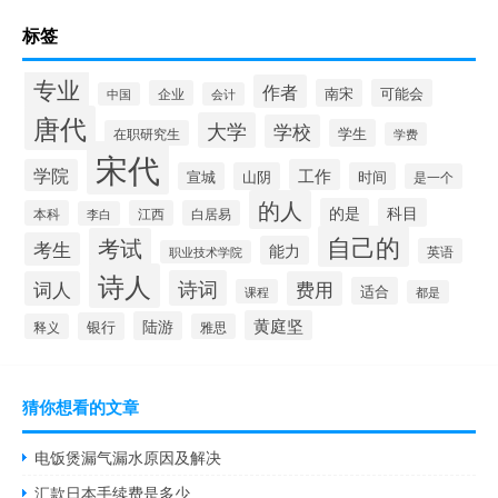
标签
专业
作者
南宋
可能会
企业
中国
会计
唐代
大学
学校
学生
在职研究生
学费
宋代
学院
工作
宣城
山阴
时间
是一个
的人
的是
科目
本科
江西
白居易
李白
自己的
考试
考生
能力
英语
职业技术学院
诗人
诗词
词人
费用
适合
课程
都是
黄庭坚
陆游
银行
释义
雅思
猜你想看的文章
电饭煲漏气漏水原因及解决
汇款日本手续费是多少