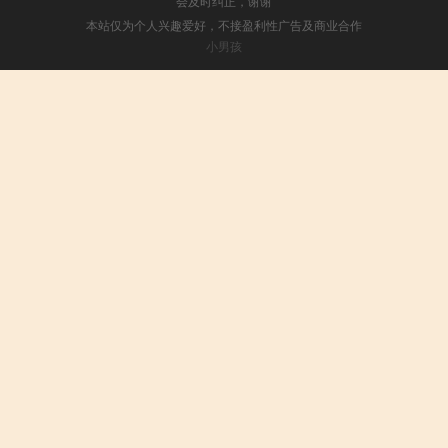
会及时纠正，谢谢
本站仅为个人兴趣爱好，不接盈利性广告及商业合作
小男孩