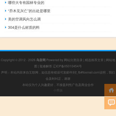
哪些大专有园林专业的
“乔木见兴亡”的出处是哪里
美的空调风向怎么调
304是什么材质的料
Copyright © 2012 - 2026
鸟音网
Powered by
网站分类目录
|
精选推荐文章
|
网站地
图
|
疑难解答
辽ICP备05010454号
声明：本站内容来自互联网，如信息有错误可发邮件到f_fb#foxmail.com说明，我们
会及时纠正，谢谢
本站仅为个人兴趣爱好，不接盈利性广告及商业合作
小男孩