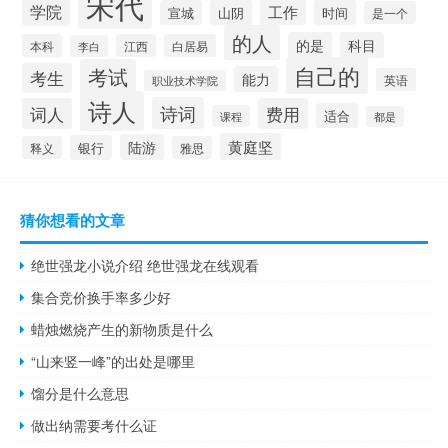
宋代
学院
工作
宣城
山阴
时间
是一个
的人
的是
科目
本科
江西
白居易
李白
自己的
考试
考生
能力
英语
职业技术学院
诗人
诗词
词人
费用
适合
课程
都是
黄庭坚
陆游
银行
释义
雅思
猜你想看的文章
绝世强龙小说介绍 绝世强龙在线观看
集合竞价换手率多少好
蜡烛燃烧产生的新物质是什么
“山来竖一峰”的出处是哪里
馏分是什么意思
做出纳需要考什么证