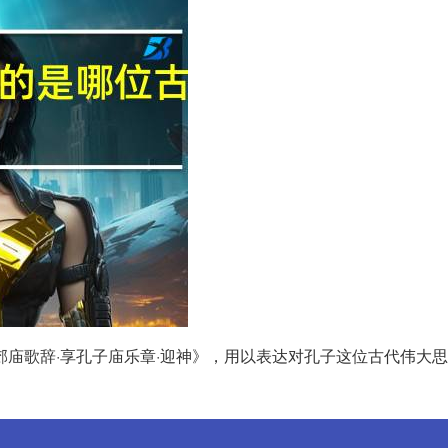
郊庙歌辞·享孔子庙乐章·迎神》，用以表达对孔子这位古代伟大