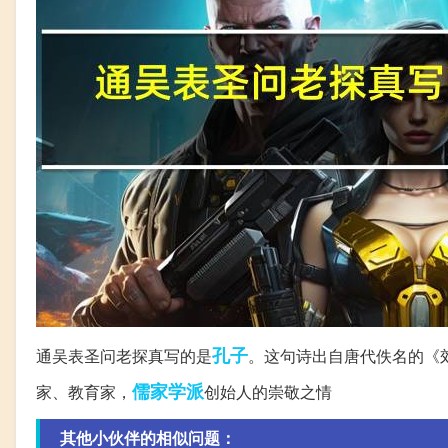
孔子
通吴表圣问老探真写的是
。这句诗出自唐代佚名的《
儒家
学派
家、教育家，
创始人的崇敬之情
其他小伙伴的相似问题：