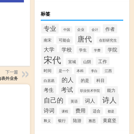
标签
专业
作者
企业
中国
会计
唐代
南宋
可能会
在职研究生
大学
学校
学院
学生
学费
宋代
工作
宣城
山阴
时间
是一个
本科
江西
李白
下一篇
的人
内表外业务
的是
科目
白居易
考试
考生
能力
职业技术学院
诗人
自己的
词人
英语
诗词
费用
适合
课程
都是
黄庭坚
陆游
银行
释义
雅思