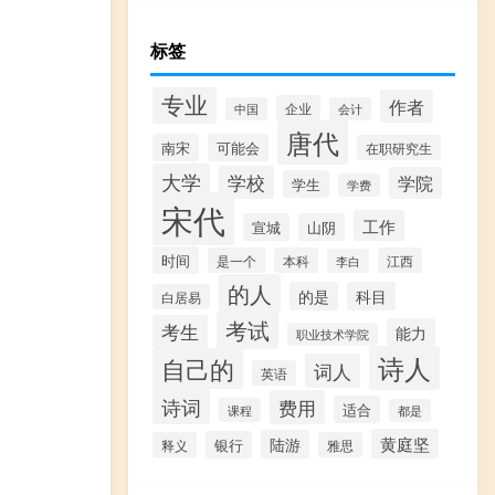
标签
专业
作者
企业
中国
会计
唐代
南宋
可能会
在职研究生
大学
学校
学院
学生
学费
宋代
工作
宣城
山阴
时间
是一个
本科
江西
李白
的人
的是
科目
白居易
考试
考生
能力
职业技术学院
诗人
自己的
词人
英语
诗词
费用
适合
课程
都是
黄庭坚
陆游
银行
释义
雅思