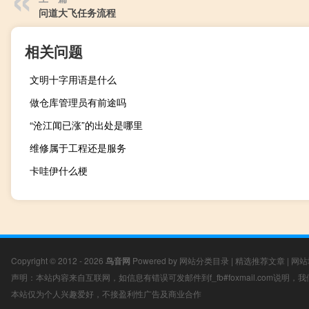
问道大飞任务流程
相关问题
文明十字用语是什么
做仓库管理员有前途吗
“沧江闻已涨”的出处是哪里
维修属于工程还是服务
卡哇伊什么梗
Copyright © 2012 - 2026
鸟音网
Powered by
网站分类目录
|
精选推荐文章
|
网站
声明：本站内容来自互联网，如信息有错误可发邮件到f_fb#foxmail.com说明
本站仅为个人兴趣爱好，不接盈利性广告及商业合作