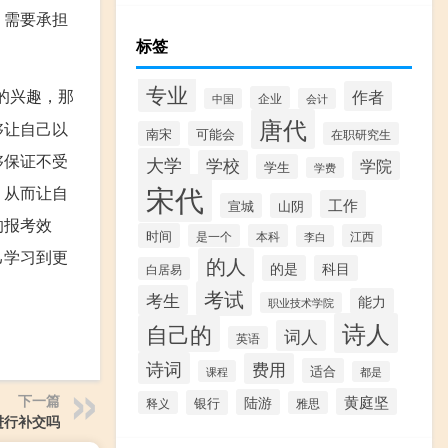
，需要承担
标签
专业
作者
的兴趣，那
企业
中国
会计
唐代
够让自己以
南宋
可能会
在职研究生
够保证不受
大学
学校
学院
学生
学费
宋代
，从而让自
工作
宣城
山阴
的报考效
时间
是一个
本科
江西
李白
己学习到更
的人
的是
科目
白居易
考试
考生
能力
职业技术学院
诗人
自己的
词人
英语
诗词
费用
适合
课程
都是
下一篇
黄庭坚
陆游
银行
释义
雅思
进行补交吗