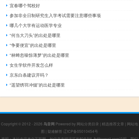
宜春哪个驾校好
参加非全日制研究生入学考试需要注意哪些事项
哪几个大学有运动医学专业
“何当大刀头”的出处是哪里
“争要便宜”的出处是哪里
“林蝉忽噪惊薄梦”的出处是哪里
女生学软件开发怎么样
京东白条建议开吗？
“遥望绣羽冲烟”的出处是哪里
Copyright © 2012 - 2026
鸟音网
Powered by
网站分类目录
|
精选推荐文章
|
网站地
图
|
疑难解答
辽ICP备05010454号
声明：本站内容来自互联网，如信息有错误可发邮件到f_fb#foxmail.com说明，我们