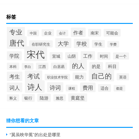
标签
专业
作者
南宋
可能会
企业
中国
会计
唐代
大学
学校
学生
在职研究生
学费
宋代
学院
工作
宣城
山阴
时间
是一个
的人
的是
科目
本科
江西
白居易
李白
自己的
考试
考生
能力
英语
职业技术学院
诗人
诗词
词人
费用
适合
课程
都是
黄庭坚
陆游
银行
释义
雅思
猜你想看的文章
“翼虽映华冕”的出处是哪里