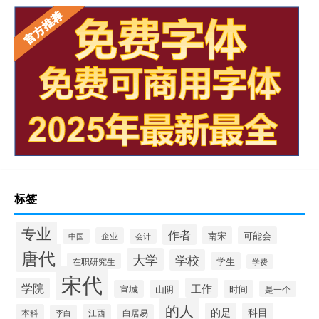
标签
专业
作者
南宋
可能会
企业
中国
会计
唐代
大学
学校
学生
在职研究生
学费
宋代
学院
工作
宣城
山阴
时间
是一个
的人
的是
科目
本科
江西
白居易
李白