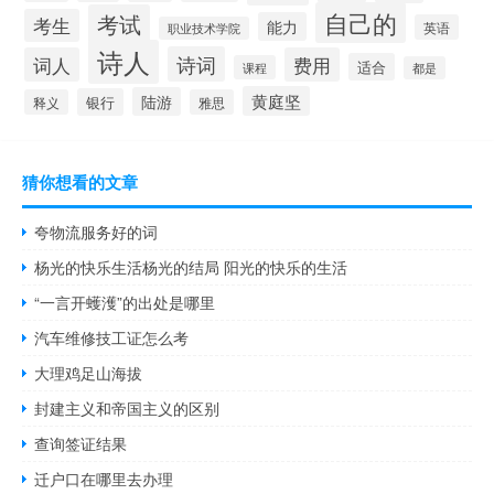
自己的
考试
考生
能力
英语
职业技术学院
诗人
诗词
词人
费用
适合
课程
都是
黄庭坚
陆游
银行
释义
雅思
猜你想看的文章
夸物流服务好的词
杨光的快乐生活杨光的结局 阳光的快乐的生活
“一言开蠖濩”的出处是哪里
汽车维修技工证怎么考
大理鸡足山海拔
封建主义和帝国主义的区别
查询签证结果
迁户口在哪里去办理