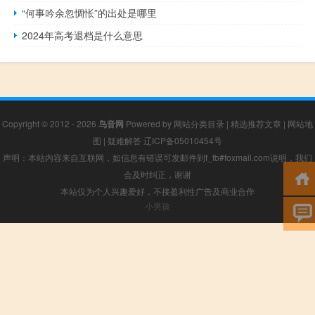
“何事吟余忽惆怅”的出处是哪里
2024年高考退档是什么意思
Copyright © 2012 - 2026
鸟音网
Powered by
网站分类目录
|
精选推荐文章
|
网站地
图
|
疑难解答
辽ICP备05010454号
声明：本站内容来自互联网，如信息有错误可发邮件到f_fb#foxmail.com说明，我们
会及时纠正，谢谢
本站仅为个人兴趣爱好，不接盈利性广告及商业合作
小男孩