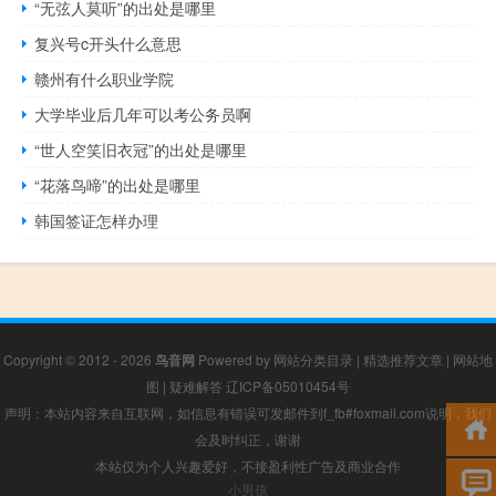
“无弦人莫听”的出处是哪里
复兴号c开头什么意思
赣州有什么职业学院
大学毕业后几年可以考公务员啊
“世人空笑旧衣冠”的出处是哪里
“花落鸟啼”的出处是哪里
韩国签证怎样办理
Copyright © 2012 - 2026
鸟音网
Powered by
网站分类目录
|
精选推荐文章
|
网站地
图
|
疑难解答
辽ICP备05010454号
声明：本站内容来自互联网，如信息有错误可发邮件到f_fb#foxmail.com说明，我们
会及时纠正，谢谢
本站仅为个人兴趣爱好，不接盈利性广告及商业合作
小男孩