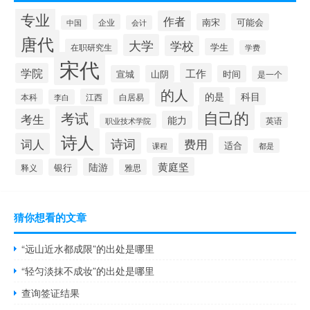
专业
作者
南宋
可能会
企业
中国
会计
唐代
大学
学校
学生
在职研究生
学费
宋代
学院
工作
宣城
山阴
时间
是一个
的人
的是
科目
本科
江西
白居易
李白
自己的
考试
考生
能力
英语
职业技术学院
诗人
诗词
词人
费用
适合
课程
都是
黄庭坚
陆游
银行
释义
雅思
猜你想看的文章
“远山近水都成限”的出处是哪里
“轻匀淡抹不成妆”的出处是哪里
查询签证结果