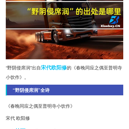
宋代
欧阳修
“野阴侵席润”出自
的《春晚同应之偶至普明寺
小饮作》。
“野阴侵席润”全诗
《春晚同应之偶至普明寺小饮作》
宋代 欧阳修