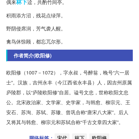
林下
偶来
迳，共酌竹间亭。
积雨添方沼，残花点绿萍。
野阴侵席润，芳气袭人醒。
禽鸟休惊顾，都忘兀尔形。
作者简介(欧阳修)
欧阳修（1007－1072），字永叔，号醉翁，晚号“六一居
士”。汉族，吉州永丰（今江西省永丰县）人，因吉州原属
庐陵郡，以“庐陵欧阳修”自居。谥号文忠，世称欧阳文忠
公。北宋政治家、文学家、史学家，与韩愈、柳宗元、王
安石、苏洵、苏轼、苏辙、曾巩合称“唐宋八大家”。后人
又将其与韩愈、柳宗元和苏轼合称“千古文章四大家”。
网络标签：
宋代
林下
欧阳修