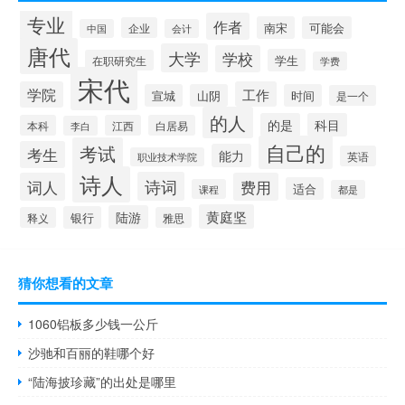
专业
作者
南宋
可能会
企业
中国
会计
唐代
大学
学校
学生
在职研究生
学费
宋代
学院
工作
宣城
山阴
时间
是一个
的人
的是
科目
本科
江西
白居易
李白
自己的
考试
考生
能力
英语
职业技术学院
诗人
诗词
词人
费用
适合
课程
都是
黄庭坚
陆游
银行
释义
雅思
猜你想看的文章
1060铝板多少钱一公斤
沙驰和百丽的鞋哪个好
“陆海披珍藏”的出处是哪里