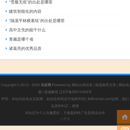
“雪履无痕”的出处是哪里
建筑智能化的内容
“隔溪平林横素练”的出处是哪里
高中文凭的能干什么
青藏是哪个省
诸葛亮的优秀品质
Copyright © 2012 - 2026
鸟音网
Powered by
网站分类目录
|
精选推荐文章
|
网站地
图
|
疑难解答
辽ICP备05010454号
声明：本站内容来自互联网，如信息有错误可发邮件到f_fb#foxmail.com说明，我们
会及时纠正，谢谢
本站仅为个人兴趣爱好，不接盈利性广告及商业合作
小男孩