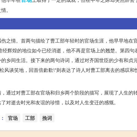
之情。
感伤之情。首两句描绘了曹工部年轻时的官场生涯，他早早地在
工部曾经辉煌的地位如今已经消逝，他不再是官场上的翘楚。第四句
朴的乡间生活。接下来的两句诗词，通过对齐国世臣的少有和贞
"松风谈笑地，回首倍歔欷\"则表达了诗人对曹工部离去的感叹和
情，通过对曹工部在官场和归乡两个阶段的描写，展现了人生的
达了对逝去时光和友谊的珍惜，以及对人生变迁的感慨。
：
官场
工部
挽词