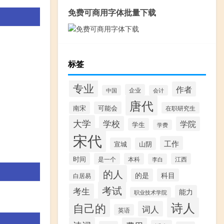
免费可商用字体批量下载
标签
专业
作者
企业
中国
会计
唐代
南宋
可能会
在职研究生
大学
学校
学院
学生
学费
宋代
工作
宣城
山阴
时间
是一个
本科
江西
李白
的人
的是
科目
白居易
考试
考生
能力
职业技术学院
诗人
自己的
词人
英语