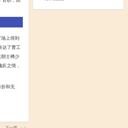
官场上得到
表达了曹工
元朝士稀少
愧疚之情，
转折和无
下一篇