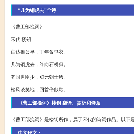
“几为铜虎去”全诗
《曹工部挽词》
宋代 楼钥
宦达推公早，丁年备皂衣。
几为铜虎去，终向石桥归。
齐国世臣少，贞元朝士稀。
松风谈笑地，回首倍歔欷。
《曹工部挽词》楼钥 翻译、赏析和诗意
《曹工部挽词》是楼钥所作，属于宋代的诗词作品。以下
中文译文：