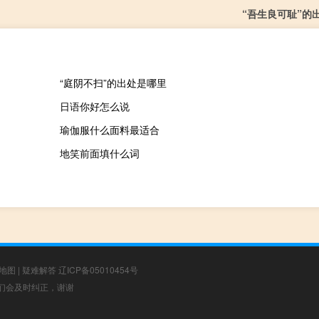
“吾生良可耻”的
“庭阴不扫”的出处是哪里
日语你好怎么说
瑜伽服什么面料最适合
地笑前面填什么词
地图
|
疑难解答
辽ICP备05010454号
，我们会及时纠正，谢谢