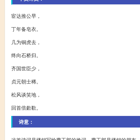
宦达推公早，
丁年备皂衣。
几为铜虎去，
终向石桥归。
齐国世臣少，
贞元朝士稀。
松风谈笑地，
回首倍歔欷。
诗意：
这首诗词是楼钥写给曹工部的挽词。曹工部是楼钥的朋友