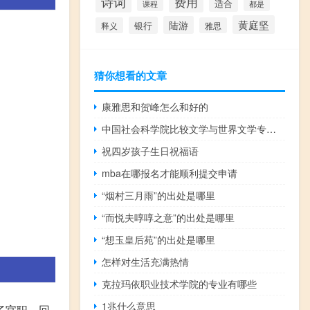
诗词
费用
适合
课程
都是
黄庭坚
陆游
银行
释义
雅思
猜你想看的文章
康雅思和贺峰怎么和好的
中国社会科学院比较文学与世界文学专业介绍
祝四岁孩子生日祝福语
mba在哪报名才能顺利提交申请
“烟村三月雨”的出处是哪里
“而悦夫啍啍之意”的出处是哪里
“想玉皇后苑”的出处是哪里
怎样对生活充满热情
克拉玛依职业技术学院的专业有哪些
1兆什么意思
了官职，回