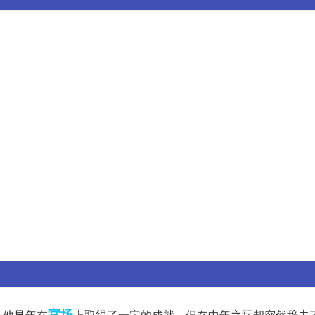
官场
，他早年在
上取得了一定的成就，但在中年之际却突然辞去