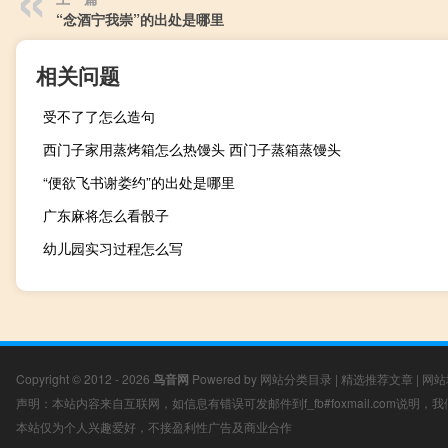
“念酒宁我崇”的出处是哪里
相关问题
受不了了怎么造句
西门子家用蒸烤箱怎么热馒头 西门子蒸箱蒸馒头
“便欲飞书谢娄约”的出处是哪里
广东麻将怎么看骰子
幼儿园实习过程怎么写
Copyright © 2012 - 2026
鸟音网
Powered by
网站分类目录
|
精选推荐文章
|
网站
声明：本站内容来自互联网，如信息有错误可发邮件到f_fb#foxmail.com说明
本站仅为个人兴趣爱好，不接盈利性广告及商业合作