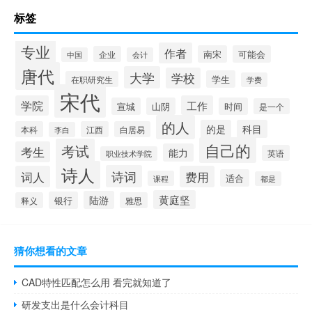
标签
专业
作者
南宋
可能会
企业
中国
会计
唐代
大学
学校
学生
在职研究生
学费
宋代
学院
工作
宣城
山阴
时间
是一个
的人
的是
科目
本科
江西
白居易
李白
自己的
考试
考生
能力
英语
职业技术学院
诗人
诗词
词人
费用
适合
课程
都是
黄庭坚
陆游
银行
释义
雅思
猜你想看的文章
CAD特性匹配怎么用 看完就知道了
研发支出是什么会计科目