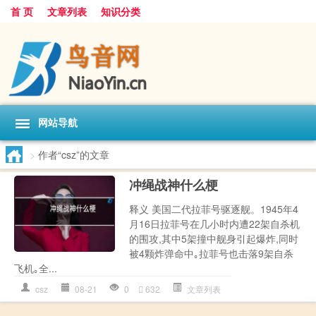
首 页
文章列表
知识分类
网站导航
>
作者“csz”的文章
冲绳战神什么梗
释义 美国二代拉菲号驱逐舰。1945年4
月16日拉菲号在几小时内遭22架自杀机
的围攻,其中5架撞中舰身引起爆炸,同时
被4颗炸弹命中｡拉菲号也击落9架自杀
飞机｡全...
csz
08-21
0
632
文章列表