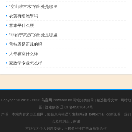
“空山唯古木”的出处是哪里
衣藻有细胞壁吗
意难平什么梗
“非如宁武愚”的出处是哪里
蕾特恩是正规的吗
大专寝室什么样
家政学专业怎么样
Copyright © 2012 - 2026
鸟音网
Powered by
网站分类目录
|
精选推荐文章
|
网站地
图
|
疑难解答
辽ICP备05010454号
声明：本站内容来自互联网，如信息有错误可发邮件到f_fb#foxmail.com说明，我们
会及时纠正，谢谢
本站仅为个人兴趣爱好，不接盈利性广告及商业合作