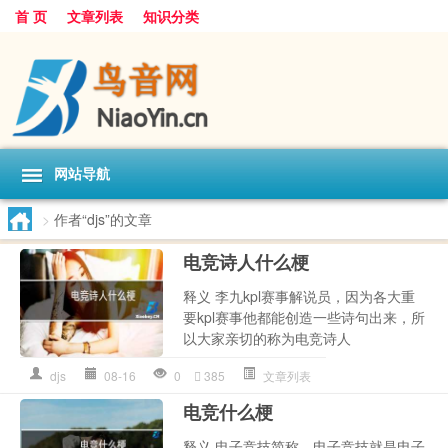
首 页
文章列表
知识分类
网站导航
>
作者“djs”的文章
电竞诗人什么梗
释义 李九kpl赛事解说员，因为各大重
要kpl赛事他都能创造一些诗句出来，所
以大家亲切的称为电竞诗人
djs
08-16
0
385
文章列表
电竞什么梗
释义 电子竞技简称，电子竞技就是电子