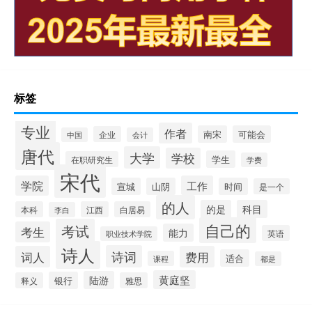
标签
专业
作者
南宋
可能会
企业
中国
会计
唐代
大学
学校
学生
在职研究生
学费
宋代
学院
工作
宣城
山阴
时间
是一个
的人
的是
科目
本科
江西
白居易
李白
自己的
考试
考生
能力
英语
职业技术学院
诗人
诗词
词人
费用
适合
课程
都是
黄庭坚
陆游
银行
释义
雅思