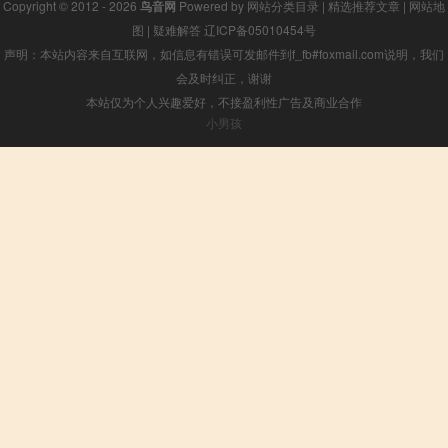
Copyright © 2012 - 2026
鸟音网
Powered by
网站分类目录
|
精选推荐文章
|
网站地
图
|
疑难解答
辽ICP备05010454号
声明：本站内容来自互联网，如信息有错误可发邮件到f_fb#foxmail.com说明，我们
会及时纠正，谢谢
本站仅为个人兴趣爱好，不接盈利性广告及商业合作
小男孩