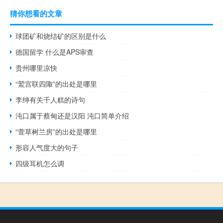
猜你想看的文章
球团矿和烧结矿的区别是什么
德国留学 什么是APS审查
贵州哪里凉快
“鷲宫联四陬”的出处是哪里
李绅有关千人糕的诗句
沌口属于蔡甸还是汉阳 沌口简单介绍
“萱草树兰房”的出处是哪里
形容人气度大的句子
四级耳机怎么调