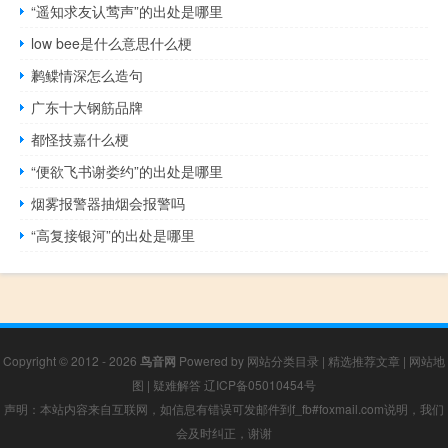
“遥知求友认莺声”的出处是哪里
low bee是什么意思什么梗
鹣鲽情深怎么造句
广东十大钢筋品牌
都怪技嘉什么梗
“便欲飞书谢娄约”的出处是哪里
烟雾报警器抽烟会报警吗
“高复接银河”的出处是哪里
Copyright © 2012 - 2026
鸟音网
Powered by
网站分类目录
|
精选推荐文章
|
网站地
图
|
疑难解答
辽ICP备05010454号
声明：本站内容来自互联网，如信息有错误可发邮件到f_fb#foxmail.com说明，我们
会及时纠正，谢谢