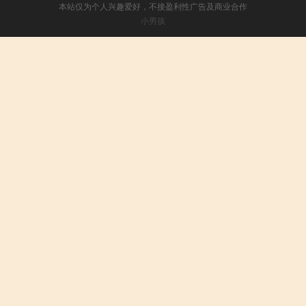
本站仅为个人兴趣爱好，不接盈利性广告及商业合作
小男孩