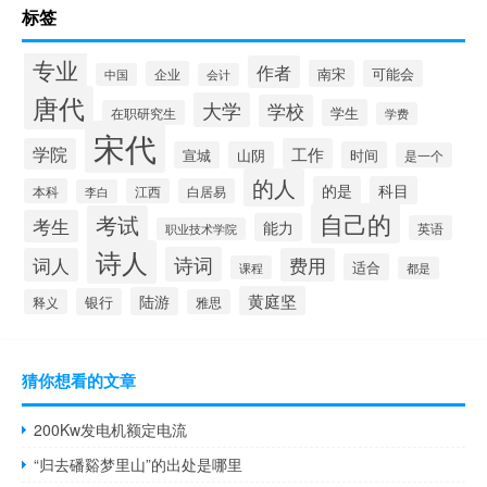
标签
专业
作者
南宋
可能会
企业
中国
会计
唐代
大学
学校
学生
在职研究生
学费
宋代
学院
工作
宣城
山阴
时间
是一个
的人
的是
科目
本科
江西
白居易
李白
自己的
考试
考生
能力
英语
职业技术学院
诗人
诗词
词人
费用
适合
课程
都是
黄庭坚
陆游
银行
释义
雅思
猜你想看的文章
200Kw发电机额定电流
“归去磻谿梦里山”的出处是哪里