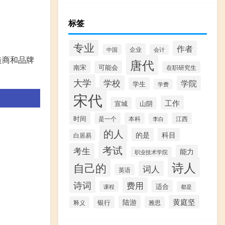
标签
专业
作者
企业
中国
会计
造商和品牌
唐代
南宋
可能会
在职研究生
大学
学校
学院
学生
学费
宋代
工作
宣城
山阴
时间
是一个
本科
江西
李白
的人
的是
科目
白居易
考试
考生
能力
职业技术学院
诗人
自己的
词人
英语
诗词
费用
适合
课程
都是
黄庭坚
陆游
银行
释义
雅思