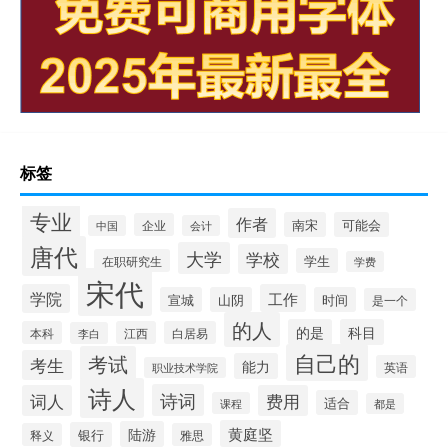
标签
专业
作者
南宋
可能会
企业
中国
会计
唐代
大学
学校
学生
在职研究生
学费
宋代
学院
工作
宣城
山阴
时间
是一个
的人
的是
科目
本科
江西
白居易
李白
自己的
考试
考生
能力
英语
职业技术学院
诗人
诗词
词人
费用
适合
课程
都是
黄庭坚
陆游
银行
释义
雅思