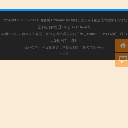
Copyright © 2012 - 2026
鸟音网
Powered by
网站分类目录
|
精选推荐文章
|
网站地
图
|
疑难解答
辽ICP备05010454号
声明：本站内容来自互联网，如信息有错误可发邮件到f_fb#foxmail.com说明，我们
会及时纠正，谢谢
本站仅为个人兴趣爱好，不接盈利性广告及商业合作
小男孩