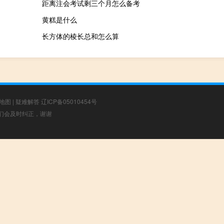
距离注会考试剩三个月怎么备考
黄糕是什么
长方体的棱长总和怎么算
地图
|
疑难解答
辽ICP备05010454号
，我们会及时纠正，谢谢