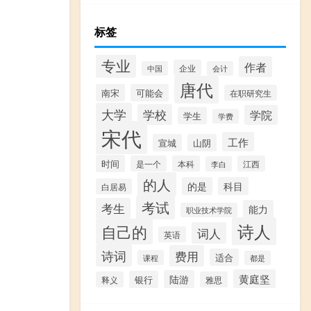
标签
专业
作者
企业
中国
会计
唐代
南宋
可能会
在职研究生
大学
学校
学院
学生
学费
宋代
工作
宣城
山阴
时间
是一个
本科
江西
李白
的人
的是
科目
白居易
考试
考生
能力
职业技术学院
诗人
自己的
词人
英语
诗词
费用
适合
课程
都是
黄庭坚
陆游
银行
释义
雅思