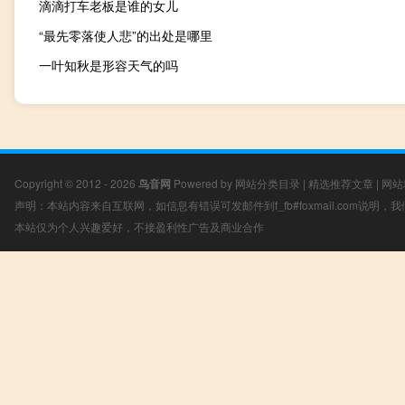
滴滴打车老板是谁的女儿
“最先零落使人悲”的出处是哪里
一叶知秋是形容天气的吗
Copyright © 2012 - 2026
鸟音网
Powered by
网站分类目录
|
精选推荐文章
|
网站
声明：本站内容来自互联网，如信息有错误可发邮件到f_fb#foxmail.com说明
本站仅为个人兴趣爱好，不接盈利性广告及商业合作