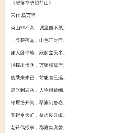
《碧落堂晓望荷山》
宋代 杨万里
荷山非不高，城里自不见。
一登碧落堂，山色正对面。
如人卧平地，跃起立天半。
指挥出伏兵，万骑横隔岸。
後乘来未已，前驱瞻已远。
晨光到岩岳，人物俱蒨绚。
绿屏纷开阖，翠旗闪舒卷。
安得垂天虹，桥虚度云巘。
老铃偶报事，郡庭集宾赞。