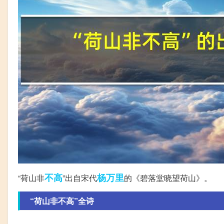
不高
杨万里
“荷山非
”出自宋代
的《碧落堂晓望荷山》。
“荷山非不高”全诗