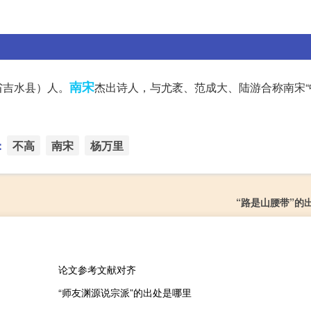
南宋
省吉水县）人。
杰出诗人，与尤袤、范成大、陆游合称南宋“
：
不高
南宋
杨万里
“路是山腰带”的
论文参考文献对齐
“师友渊源说宗派”的出处是哪里