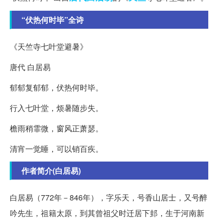
“伏热何时毕”全诗
《天竺寺七叶堂避暑》
唐代 白居易
郁郁复郁郁，伏热何时毕。
行入七叶堂，烦暑随步失。
檐雨稍霏微，窗风正萧瑟。
清宵一觉睡，可以销百疾。
作者简介(白居易)
白居易（772年－846年），字乐天，号香山居士，又号醉
吟先生，祖籍太原，到其曾祖父时迁居下邽，生于河南新