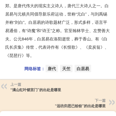
郑。是唐代伟大的现实主义诗人，唐代三大诗人之一。白
居易与元稹共同倡导新乐府运动，世称“元白”，与刘禹锡
并称“刘白”。白居易的诗歌题材广泛，形式多样，语言平
易通俗，有“诗魔”和“诗王”之称。官至翰林学士、左赞善大
夫。公元846年，白居易在洛阳逝世，葬于香山。有《白
氏长庆集》传世，代表诗作有《长恨歌》、《卖炭翁》、
《琵琶行》等。
网络标签：
唐代
天竺
白居易
上一篇
“满山红叶锁宫门”的出处是哪里
下一篇
“远坊归思已纷纷”的出处是哪里