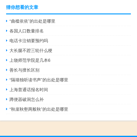
猜你想看的文章
“曲槛依依”的出处是哪里
各国人口数量排名
电话卡注销要预约吗
大长腿不蹬三轮什么梗
上饶师范学院是几本6
善长与擅长区别
“隔墙独听读书声”的出处是哪里
上海普通话报名时间
蹲便器破洞怎么补
“秋崖秋壑两般秋”的出处是哪里