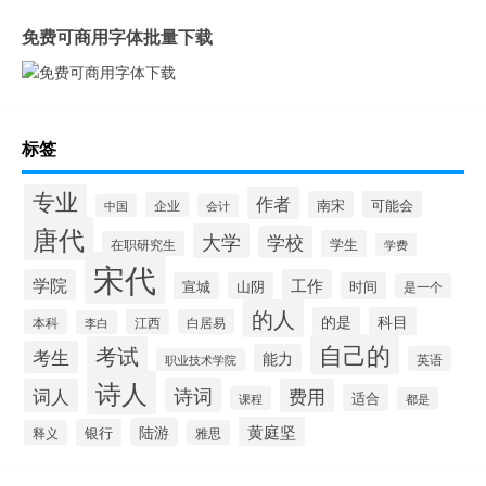
免费可商用字体批量下载
标签
专业
作者
南宋
可能会
企业
中国
会计
唐代
大学
学校
学生
在职研究生
学费
宋代
学院
工作
宣城
山阴
时间
是一个
的人
的是
科目
本科
江西
白居易
李白
自己的
考试
考生
能力
英语
职业技术学院
诗人
诗词
词人
费用
适合
课程
都是
黄庭坚
陆游
银行
释义
雅思