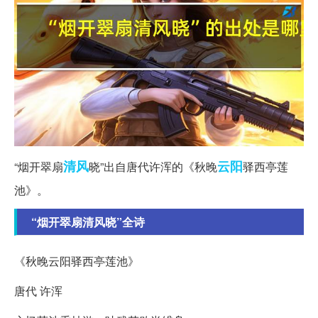
清风
云阳
“烟开翠扇
晓”出自唐代许浑的《秋晚
驿西亭莲
池》。
“烟开翠扇清风晓”全诗
《秋晚云阳驿西亭莲池》
唐代 许浑