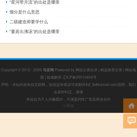
“星河带月流”的出处是哪里
馏分是什么意思
二级建造师要学什么
“萎若出沸汤”的出处是哪里
Copyright © 2012 - 2026
鸟音网
Powered by
网站分类目录
|
精选推荐文章
|
网站地
图
|
疑难解答
辽ICP备05010454号
声明：本站内容来自互联网，如信息有错误可发邮件到f_fb#foxmail.com说明，我们
会及时纠正，谢谢
本站仅为个人兴趣爱好，不接盈利性广告及商业合作
小男孩