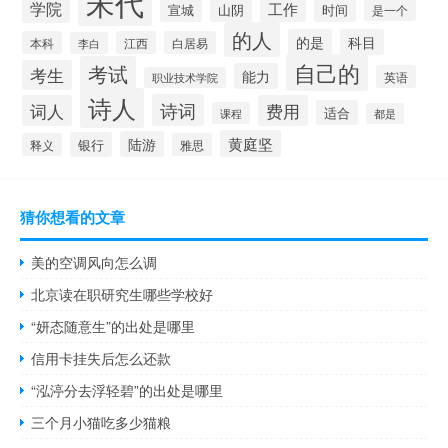
宋代
学院
工作
宣城
山阴
时间
是一个
的人
的是
科目
本科
江西
白居易
李白
自己的
考试
考生
能力
英语
职业技术学院
诗人
诗词
词人
费用
适合
课程
都是
黄庭坚
陆游
银行
释义
雅思
猜你想看的文章
美的空调风向怎么调
北京读在职研究生哪些学校好
“妍态随意生”的出处是哪里
信用卡挂失后怎么还款
“泓渟分去浮轻碧”的出处是哪里
三个月小猫吃多少猫粮