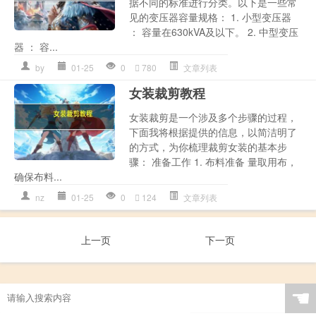
据不同的标准进行分类。以下是一些常
见的变压器容量规格： 1. 小型变压器
： 容量在630kVA及以下。 2. 中型变压
器 ： 容...
by
01-25
0
780
文章列表
女装裁剪教程
女装裁剪是一个涉及多个步骤的过程，
下面我将根据提供的信息，以简洁明了
的方式，为你梳理裁剪女装的基本步
骤： 准备工作 1. 布料准备 量取用布，
确保布料...
nz
01-25
0
124
文章列表
上一页
下一页
☚