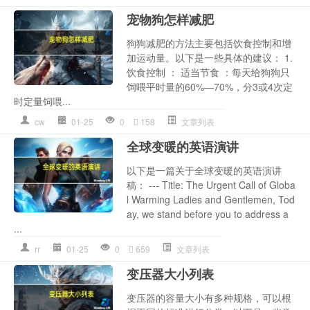
宠物狗怎样减肥
狗狗减肥的方法主要包括饮食控制和增
加运动量。以下是一些具体的建议： 1.
饮食控制 ： 适当节食 ：每天给狗狗只
饲喂平时量的60%—70%，分3或4次定
时定量饲喂...
cw
01-25
0
158
文章列表
全球变暖的英语演讲
以下是一篇关于全球变暖的英语演讲
稿： --- Title: The Urgent Call of Globa
l Warming Ladies and Gentlemen, Tod
ay, we stand before you to address a
...
rr
01-25
0
659
文章列表
变压器大小列表
变压器的容量大小有多种规格，可以根