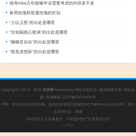
报考mba几年能够毕业需要考虑的内容多不多
食用玫瑰和普通玫瑰的区别
“士以义怒”的出处是哪里
“岂知隔面心犹渴”的出处是哪里
“幽栖意自欣”的出处是哪里
“曾是虑危际”的出处是哪里
Copyright © 2012 - 2026
鸟音网
Powered by
网站分类目录
|
精选推荐文章
|
网站地
图
|
疑难解答
辽ICP备05010454号
声明：本站内容来自互联网，如信息有错误可发邮件到f_fb#foxmail.com说明，我们
会及时纠正，谢谢
本站仅为个人兴趣爱好，不接盈利性广告及商业合作
小男孩