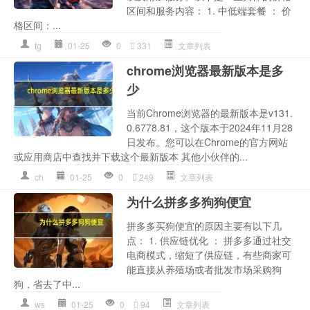
区间和服务内容： 1. 中低端套餐 ： 价
格区间：...
tg
01-25
0
331
文章列表
chrome浏览器最新版本是多
少
当前Chrome浏览器的最新版本是v131.
0.6778.81，这个版本于2024年11月28
日发布。您可以在Chrome的官方网站
或应用商店中查找并下载这个最新版本 其他小伙伴的...
ch
01-25
0
249
文章列表
为什么拼多多狗狗便宜
拼多多买狗便宜的原因主要有以下几
点： 1. 供应链优化 ： 拼多多通过社交
电商模式，缩短了供应链，有些商家可
能直接从养殖场或者批发市场采购狗
狗，省去了中...
ws
01-25
0
94
文章列表