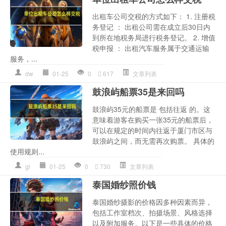
出租车公司交税的方式如下： 1. 注册税
务登记 ： 出租公司需在成立后30日内
到所在地税务局进行税务登记。 2. 增值
税申报 ： 出租汽车服务属于交通运输
服务，...
dw
01-25
0
617
文章列表
鼓浪屿船票35是来回吗
鼓浪屿35元的船票是 包括往返 的。这
意味着游客在购买一张35元的船票后，
可以在规定的时间内往返于厦门市区与
鼓浪屿之间，而无需再次购票。 具体的
使用规则...
gl
01-25
0
730
文章列表
泰国婚纱照价钱
泰国婚纱摄影的价格因多种因素而异，
包括工作室档次、拍摄场景、风格选择
以及附加服务。以下是一些具体的价格