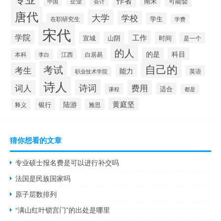
作者
南宋
可能会
企业
中国
会计
唐代
大学
学校
学生
在职研究生
学费
宋代
学院
工作
宣城
山阴
时间
是一个
的人
的是
科目
本科
江西
白居易
李白
自己的
考试
考生
能力
英语
职业技术学院
诗人
诗词
词人
费用
适合
课程
都是
黄庭坚
陆游
银行
释义
雅思
猜你想看的文章
专业硕士报名费是可以进行补交吗
法国是民族国家吗
原子层数排列
“满山红叶锁宫门”的出处是哪里