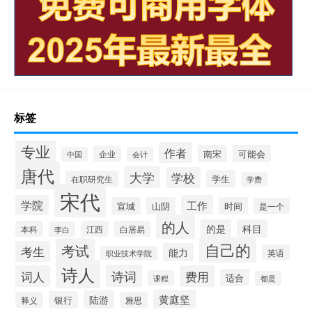
标签
专业
作者
南宋
可能会
企业
中国
会计
唐代
大学
学校
学生
在职研究生
学费
宋代
学院
工作
宣城
山阴
时间
是一个
的人
的是
科目
本科
江西
白居易
李白
自己的
考试
考生
能力
英语
职业技术学院
诗人
诗词
词人
费用
适合
课程
都是
黄庭坚
陆游
银行
释义
雅思