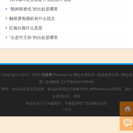
“能帅契者也”的出处是哪里
触摸屏电视机有什么优点
红脸白脸什么意思
“云是竹王孙”的出处是哪里
Copyright © 2012 - 2026
鸟音网
Powered by
网站分类目录
|
精选推荐文章
|
网站地
图
|
疑难解答
辽ICP备05010454号
声明：本站内容来自互联网，如信息有错误可发邮件到f_fb#foxmail.com说明，我们
会及时纠正，谢谢
本站仅为个人兴趣爱好，不接盈利性广告及商业合作
小男孩