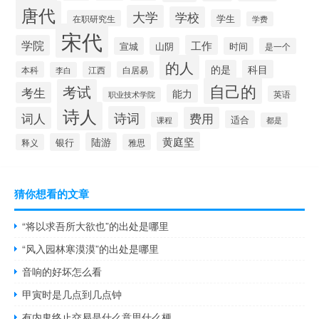
唐代
大学
学校
学生
在职研究生
学费
宋代
学院
工作
宣城
山阴
时间
是一个
的人
的是
科目
本科
江西
白居易
李白
自己的
考试
考生
能力
英语
职业技术学院
诗人
诗词
词人
费用
适合
课程
都是
黄庭坚
陆游
银行
释义
雅思
猜你想看的文章
“将以求吾所大欲也”的出处是哪里
“风入园林寒漠漠”的出处是哪里
音响的好坏怎么看
甲寅时是几点到几点钟
有内鬼终止交易是什么意思什么梗