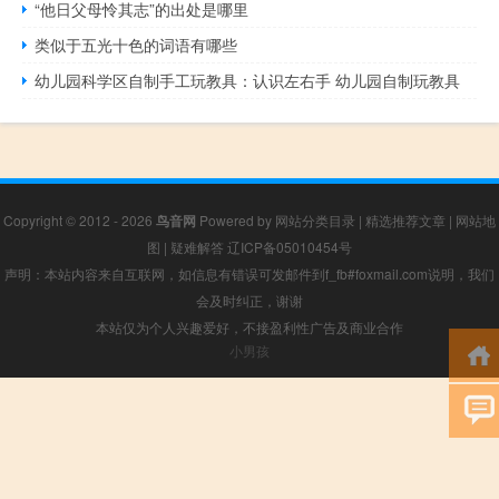
“他日父母怜其志”的出处是哪里
类似于五光十色的词语有哪些
幼儿园科学区自制手工玩教具：认识左右手 幼儿园自制玩教具
Copyright © 2012 - 2026
鸟音网
Powered by
网站分类目录
|
精选推荐文章
|
网站地
图
|
疑难解答
辽ICP备05010454号
声明：本站内容来自互联网，如信息有错误可发邮件到f_fb#foxmail.com说明，我们
会及时纠正，谢谢
本站仅为个人兴趣爱好，不接盈利性广告及商业合作
小男孩