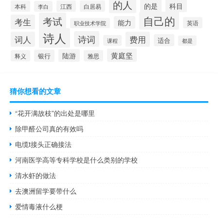
的人
的是
科目
本科
江西
白居易
李白
自己的
考试
考生
能力
英语
职业技术学院
诗人
诗词
词人
费用
适合
课程
都是
黄庭坚
陆游
银行
释义
雅思
猜你想看的文章
“花开满故枝”的出处是哪里
除甲醛公司真的有效吗
电缆t接头正确接法
河南医学高等专科学校是什么类别的学校
清水虾的做法
去澳洲留学要带什么
爱情毒液什么梗